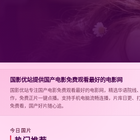
国影优站
提供
国产电影免费观看最好的电影网
国影优站专注国产电影免费观看最好的电影网，精选华语院线
作，免费正片一键点播。支持手机电脑流畅连播，片库日更、
免费看，国产好片随心追。
今日国片