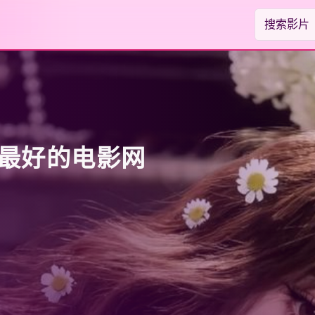
搜索影片
最好的电影网