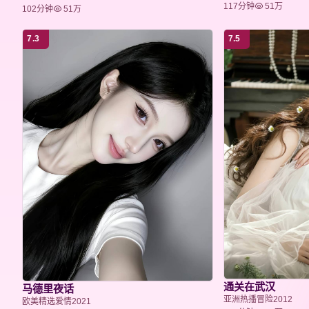
117分钟
51万
102分钟
51万
7.3
7.5
通关在武汉
马德里夜话
亚洲热播
冒险
2012
欧美精选
爱情
2021