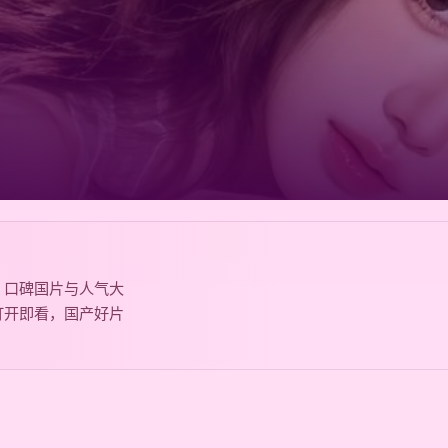
、口碑国片与人气大
打开即看，国产好片