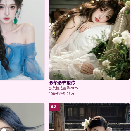
多伦多守望传
欧美精选
冒险
2025
108分钟
26万
9.2